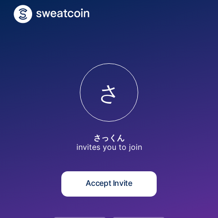
さ
さっくん
invites you to
join
Accept Invite